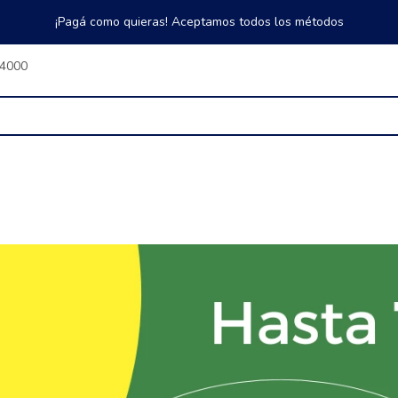
¡Pagá como quieras! Aceptamos todos los métodos
$4000