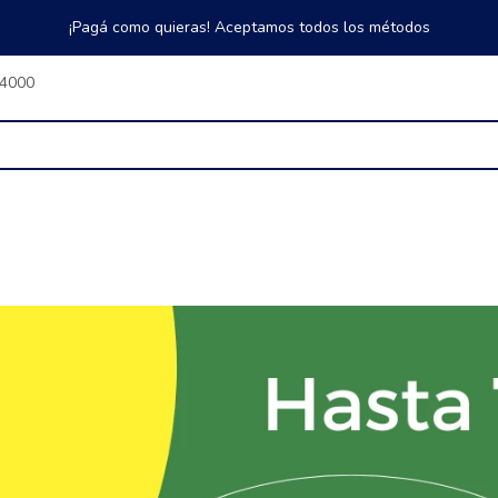
¡Pagá como quieras! Aceptamos todos los métodos
$4000