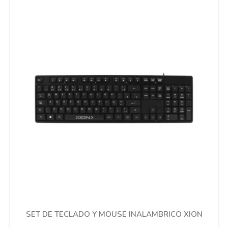
Cuidado de mascotas
Aire libre y Jardín
Cocina
Cuidado personal
Muebles de exterior
Lavado y secado
SET DE TECLADO Y MOUSE INALAMBRICO XION