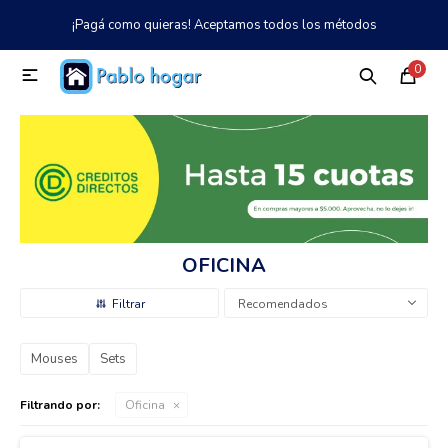
¡Pagá como quieras! Aceptamos todos los métodos
MI CUENTA
0

Catálogo
Tienda
Nosotros
097 997 042
Climatización
Refrigeración
OFICINA
Tecnología
Recomendados
Mouses
Sets
Electrodomésticos
Filtrando por:
Oficina
TV, Audio y Video