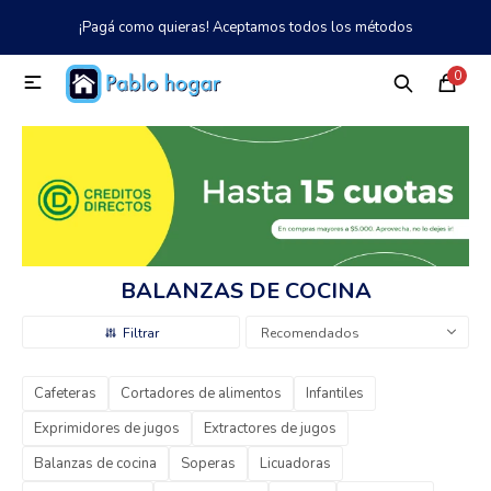
¡Pagá como quieras! Aceptamos todos los métodos
MI CUENTA
0

Catálogo
Tienda
Nosotros
097 997 042
Climatización
Refrigeración
BALANZAS DE COCINA
Tecnología
Recomendados
Cafeteras
Cortadores de alimentos
Infantiles
Electrodomésticos
Exprimidores de jugos
Extractores de jugos
Balanzas de cocina
Soperas
Licuadoras
TV, Audio y Video