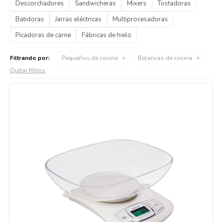
Descorchadores
Sandwicheras
Mixers
Tostadoras
Batidoras
Jarras eléctricas
Multiprocesadoras
Cuidado de mascotas
Picadoras de carne
Fábricas de hielo
Filtrando por:
Pequeños de cocina
Balanzas de cocina
Aire libre y Jardín
Quitar filtros
Cocina
Cuidado personal
Muebles de exterior
Lavado y secado