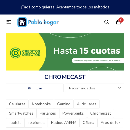
¡Pagá como quieras! Aceptamos todos los métodos
MI CUENTA
0

Catálogo
Tienda
Nosotros
097 997 042
Climatización
Refrigeración
CHROMECAST
Tecnología
Recomendados
Celulares
Notebooks
Gaming
Auriculares
Electrodomésticos
Smartwatches
Parlantes
Powerbanks
Chromecast
Tablets
Teléfonos
Radios AM/FM
Oficina
Aros de luz
TV, Audio y Video