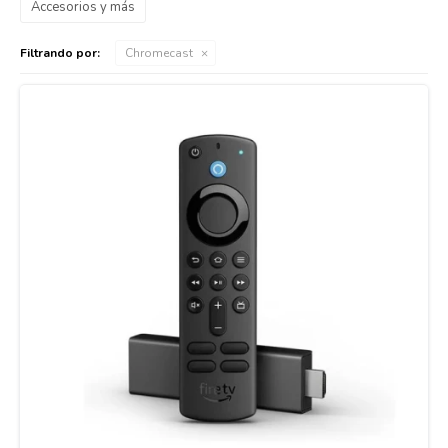
Accesorios y más
Filtrando por:
Chromecast
Cuidado de mascotas
Aire libre y Jardín
Cocina
Cuidado personal
Muebles de exterior
Lavado y secado