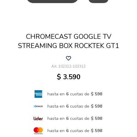
Cuidado de mascotas
CHROMECAST GOOGLE TV
Aire libre y Jardín
STREAMING BOX ROCKTEK GT1
Cocina
102312-102312
$
3.590
Cuidado personal
hasta en
6
cuotas de
$ 598
Muebles de exterior
hasta en
6
cuotas de
$ 598
hasta en
6
cuotas de
$ 598
Lavado y secado
hasta en
6
cuotas de
$ 598