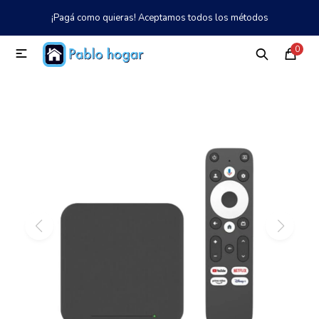
¡Pagá como quieras! Aceptamos todos los métodos
MI CUENTA
0

Catálogo
Tienda
Nosotros
097 997 042
Climatización
Refrigeración
Tecnología
Electrodomésticos
TV, Audio y Video