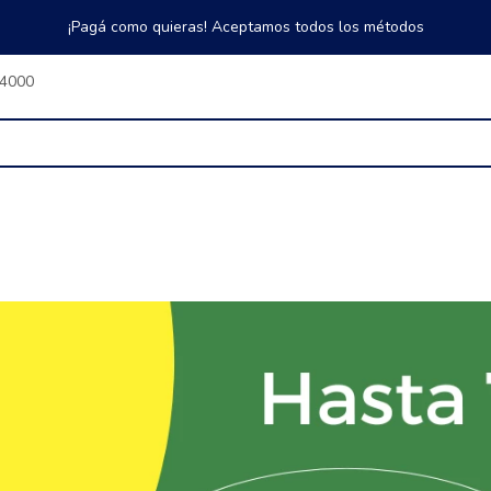
¡Pagá como quieras! Aceptamos todos los métodos
$4000