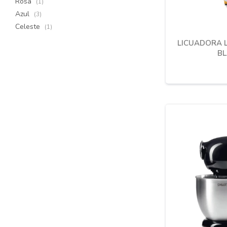
Rosa
(1)
Azul
(3)
Celeste
(1)
LICUADORA L
BL