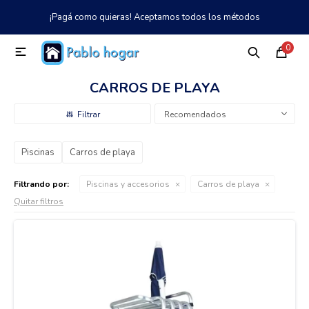
¡Pagá como quieras! Aceptamos todos los métodos
MI CUENTA
0

Catálogo
Tienda
Nosotros
097 997 042
CARROS DE PLAYA
Climatización
Recomendados
Piscinas
Carros de playa
Refrigeración
Filtrando por:
Piscinas y accesorios
Carros de playa
Quitar filtros
Tecnología
Electrodomésticos
TV, Audio y Video