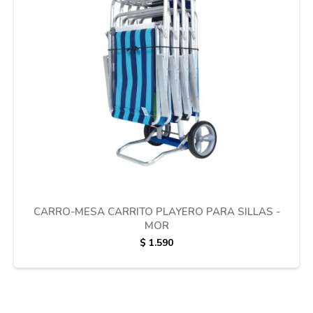
Cuidado de mascotas
Aire libre y Jardín
Cocina
Cuidado personal
CARRO-MESA CARRITO PLAYERO PARA SILLAS -
MOR
Muebles de exterior
$
1.590
Lavado y secado