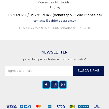
Montevideo
,
Montevideo
Uruguay
Termotanques
23202072 / 097997042 (Whatsapp - Solo Mensajes)
contacto@pablohogar.com.uy
Bicicletas y más
Lunes a Viernes 9:30 a 18:30 / Sábados 9:30 a 14:00
NEWSLETTER
¡Suscribite y recibí todas nuestras novedades!
SUSCRIBIRME


