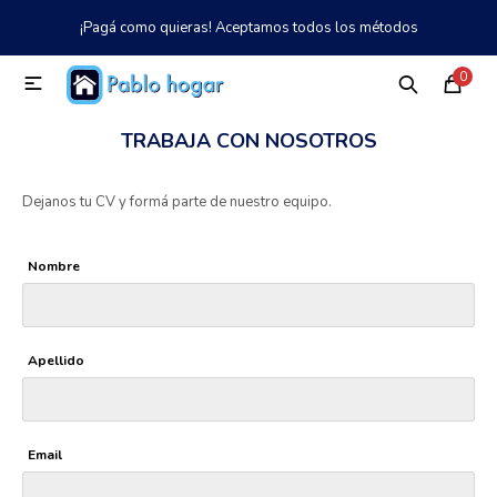
¡Pagá como quieras! Aceptamos todos los métodos
MI CUENTA
0

Catálogo
Tienda
Nosotros
097 997 042
TRABAJA CON NOSOTROS
Climatización
Dejanos tu CV y formá parte de nuestro equipo.
Refrigeración
Nombre
Tecnología
Apellido
Electrodomésticos
Email
TV, Audio y Video