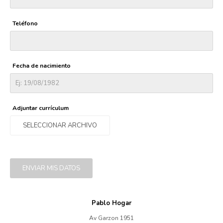
Teléfono
Cuidado de mascotas
Fecha de nacimiento
Aire libre y Jardín
Cocina
Adjuntar currículum
SELECCIONAR ARCHIVO
Cuidado personal
ENVIAR MIS DATOS
Muebles de exterior
Pablo Hogar
Lavado y secado
Av Garzon 1951