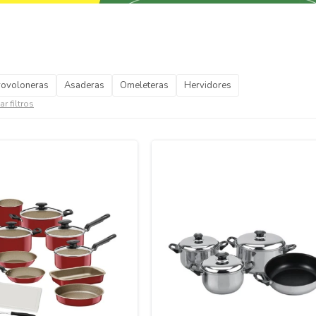
rovoloneras
Asaderas
Omeleteras
Hervidores
ar filtros