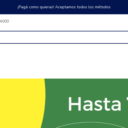
¡Pagá como quieras! Aceptamos todos los métodos
$4000