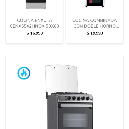
COCINA ENXUTA
COCINA COMBINADA
CENX5542I INOX 50X60
CON DOBLE HORNO
XION
$
16.990
$
19.990