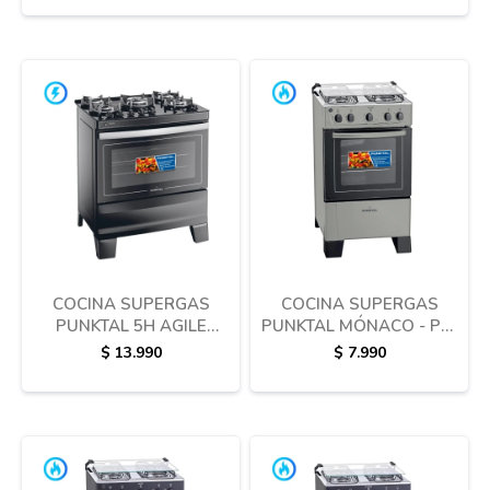
COCINA SUPERGAS
COCINA SUPERGAS
PUNKTAL 5H AGILE
PUNKTAL MÓNACO - PK-
GLASS GL5B
420
$
13.990
$
7.990