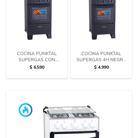
COCINA PUNKTAL
COCINA PUNKTAL
SUPERGAS CON
SUPERGAS 4H NEGRA
ENCENDIDO ELECTRICO
PK-268BK
$
6.590
$
4.990
PK-375C