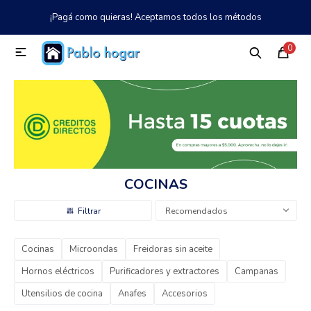
¡Pagá como quieras! Aceptamos todos los métodos
MI CUENTA
0

Catálogo
Tienda
Nosotros
097 997 042
Climatización
Refrigeración
COCINAS
Tecnología
Recomendados
Cocinas
Microondas
Freidoras sin aceite
Electrodomésticos
Hornos eléctricos
Purificadores y extractores
Campanas
Utensilios de cocina
Anafes
Accesorios
TV, Audio y Video