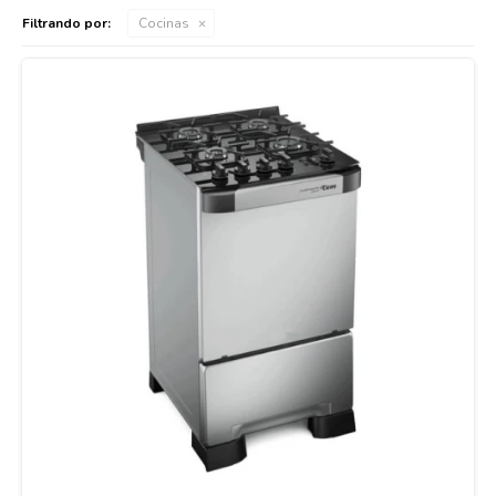
Filtrando por:
Cocinas
Cuidado de mascotas
Aire libre y Jardín
Cocina
Cuidado personal
Muebles de exterior
Lavado y secado