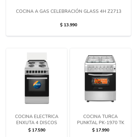
COCINA A GAS CELEBRACIÓN GLASS 4H Z2713
Termotanques
$
13.990
Bicicletas y más
COCINA ELECTRICA
COCINA TURCA
ENXUTA 4 DISCOS
PUNKTAL PK-1970 TK
$
17.590
$
17.990