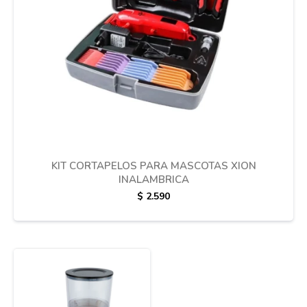
Cuidado de mascotas
Aire libre y Jardín
Cocina
KIT CORTAPELOS PARA MASCOTAS XION
INALAMBRICA
Cuidado personal
$
2.590
Muebles de exterior
Lavado y secado