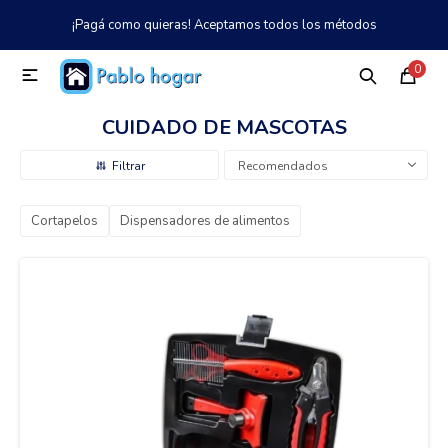
¡Pagá como quieras! Aceptamos todos los métodos
MI CUENTA
0

Catálogo
Tienda
Nosotros
097 997 042
CUIDADO DE MASCOTAS
Climatización
Recomendados
Cortapelos
Dispensadores de alimentos
Refrigeración
Tecnología
Electrodomésticos
TV, Audio y Video