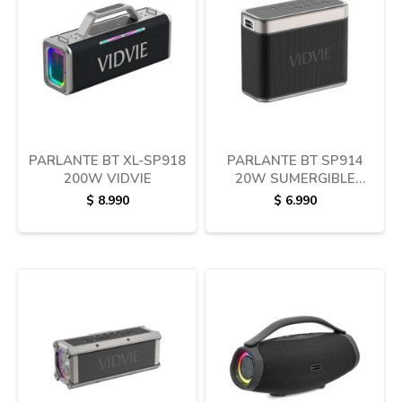
Termotanques
Bicicletas y más
PARLANTE BT XL-SP918
PARLANTE BT SP914
200W VIDVIE
20W SUMERGIBLE
VIDVIE
$
8.990
$
6.990