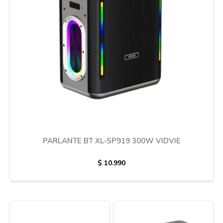
Cuidado de mascotas
Aire libre y Jardín
Cocina
Cuidado personal
PARLANTE BT XL-SP919 300W VIDVIE
$
10.990
Muebles de exterior
Lavado y secado