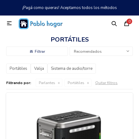
¡Pagá como quieras! Aceptamos todos los métodos
MI CUENTA
0

Catálogo
Tienda
Nosotros
097 997 042
PORTÁTILES
Climatización
Recomendados
Portátiles
Valija
Sistema de audio/torre
Refrigeración
Filtrando por:
Parlantes
Portátiles
Quitar filtros
Tecnología
Electrodomésticos
TV, Audio y Video