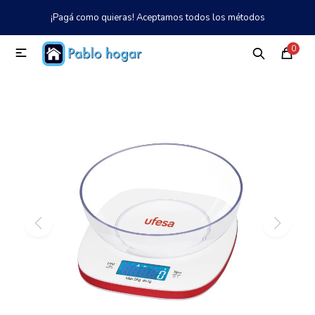
¡Pagá como quieras! Aceptamos todos los métodos
MI CUENTA
0

Catálogo
Tienda
Nosotros
097 997 042
Climatización
Refrigeración
Tecnología
Electrodomésticos
TV, Audio y Video