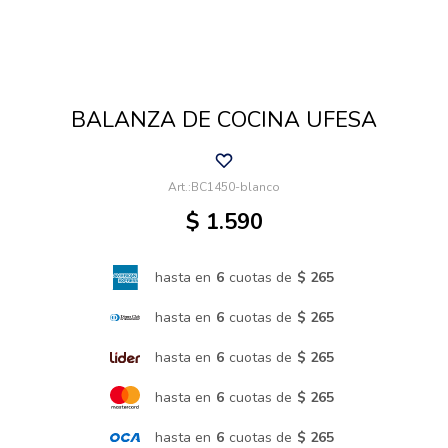
Cuidado de mascotas
BALANZA DE COCINA UFESA
Aire libre y Jardín
BC1450-blanco
Cocina
$
1.590
Cuidado personal
hasta en
6
cuotas de
$ 265
hasta en
6
cuotas de
$ 265
Muebles de exterior
hasta en
6
cuotas de
$ 265
hasta en
6
cuotas de
$ 265
Lavado y secado
hasta en
6
cuotas de
$ 265