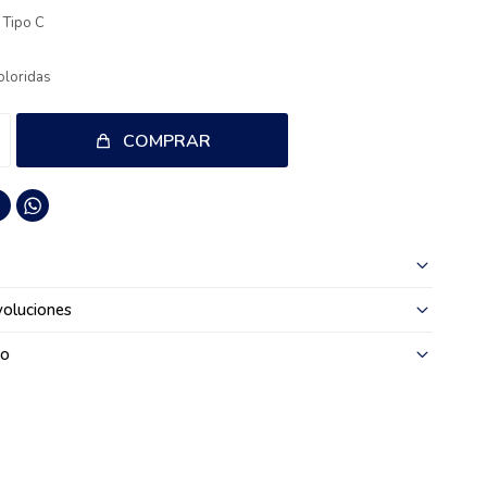
: Tipo C
coloridas
COMPRAR

oluciones
go