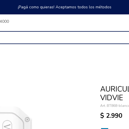
¡Pagá como quieras! Aceptamos todos los métodos
$4000
AURICU
VIDVIE
BT868-blanc
$
2.990