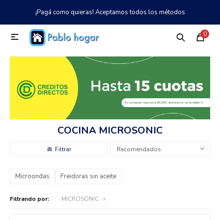
¡Pagá como quieras! Aceptamos todos los métodos
MI CUENTA
0

Catálogo
Tienda
Nosotros
097 997 042
Climatización
Refrigeración
COCINA MICROSONIC
Tecnología
Recomendados
Microondas
Freidoras sin aceite
Electrodomésticos
Filtrando por:
MICROSONIC
TV, Audio y Video