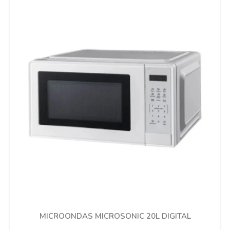
Cuidado de mascotas
Aire libre y Jardín
Cocina
Cuidado personal
Muebles de exterior
Lavado y secado
MICROONDAS MICROSONIC 20L DIGITAL