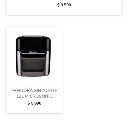
$
3.590
Termotanques
Bicicletas y más
FREIDORA SIN ACEITE
12L MICROSONIC
FR12L608NE
$
5.990