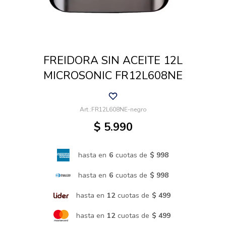
Cuidado de mascotas
FREIDORA SIN ACEITE 12L
Aire libre y Jardín
MICROSONIC FR12L608NE
Cocina
FR12L608NE-negro
$
5.990
Cuidado personal
hasta en
6
cuotas de
$ 998
Muebles de exterior
hasta en
6
cuotas de
$ 998
hasta en
12
cuotas de
$ 499
Lavado y secado
hasta en
12
cuotas de
$ 499