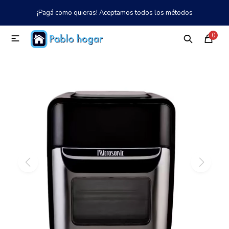
¡Pagá como quieras! Aceptamos todos los métodos
MI CUENTA
0

Catálogo
Tienda
Nosotros
097 997 042
Climatización
Refrigeración
Tecnología
Electrodomésticos
TV, Audio y Video