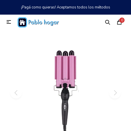
¡Pagá como quieras! Aceptamos todos los métodos
MI CUENTA
0

Catálogo
Tienda
Nosotros
097 997 042
Climatización
Refrigeración
Tecnología
Electrodomésticos
TV, Audio y Video