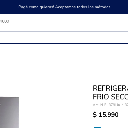
¡Pagá como quieras! Aceptamos todos los métodos
$4000
REFRIGER
FRIO SEC
IN-RI-379I-in-ri-3
$
15.990