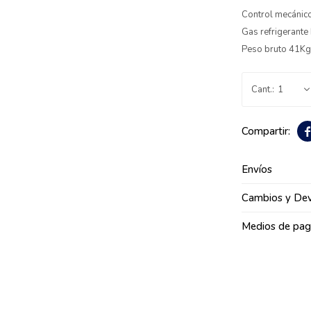
Control mecánic
Gas refrigerant
Peso bruto 41K
1

Envíos
Cambios y Dev
Medios de pa