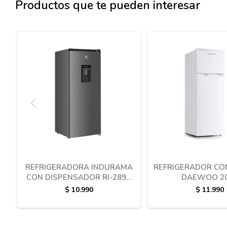
Productos que te pueden interesar
REFRIGERADORA INDURAMA
REFRIGERADOR CO
CON DISPENSADOR RI-289D
DAEWOO 2
173 LITROS
$
10.990
$
11.990