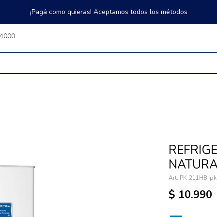
¡Pagá como quieras! Aceptamos todos los métodos
$4000
REFRIG
NATURA
PK-211HB-pk
$
10.990