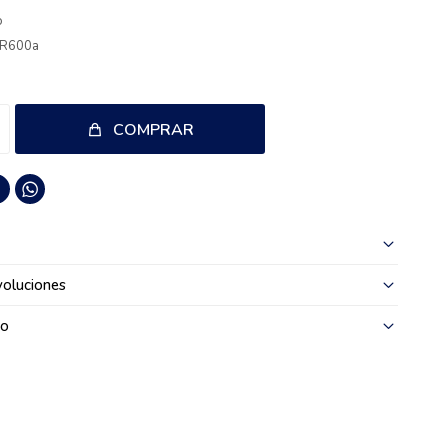
o
e R600a
g
COMPRAR

oluciones
go