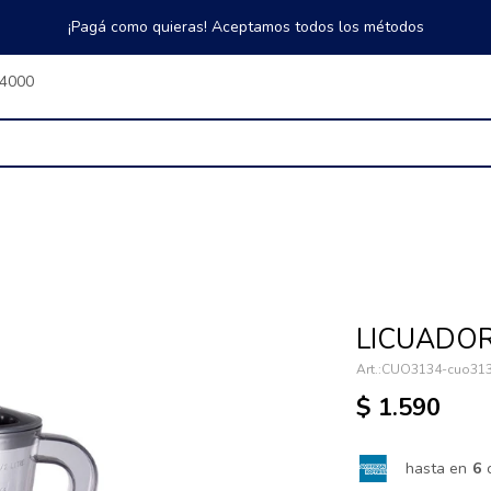
¡Pagá como quieras! Aceptamos todos los métodos
$4000
LICUADOR
CUO3134-cuo31
$
1.590
hasta en
6