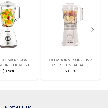
ORA MICROSONIC
LICUADORA JAMES LJVP
VIDRIO LICJV550 1.5
1.5LTS CON JARRA DE
L
PLASTICO 600W
$
1.980
$
1.980
NEWSLETTER