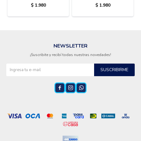
DE PLASTICO 600W
VIDRIO LICJV550 1.5 L
$
1.980
$
1.980
NEWSLETTER
¡Suscribite y recibí todas nuestras novedades!
SUSCRIBIRME


