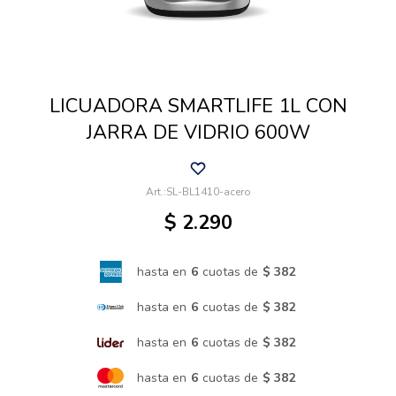
Cuidado de mascotas
LICUADORA SMARTLIFE 1L CON
Aire libre y Jardín
JARRA DE VIDRIO 600W
Cocina
SL-BL1410-acero
$
2.290
Cuidado personal
hasta en
6
cuotas de
$ 382
Muebles de exterior
hasta en
6
cuotas de
$ 382
hasta en
6
cuotas de
$ 382
Lavado y secado
hasta en
6
cuotas de
$ 382