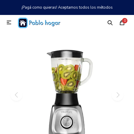
¡Pagá como quieras! Aceptamos todos los métodos
MI CUENTA
0

Catálogo
Tienda
Nosotros
097 997 042
Climatización
Refrigeración
Tecnología
Electrodomésticos
TV, Audio y Video