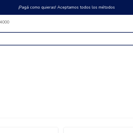
¡Pagá como quieras! Aceptamos todos los métodos
$4000