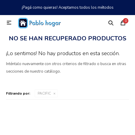
¡Pagá como quieras! Aceptamos todos los métodos
MI CUENTA
0

Catálogo
Tienda
Nosotros
097 997 042
NO SE HAN RECUPERADO PRODUCTOS
Climatización
¡Lo sentimos! No hay productos en esta sección.
Inténtalo nuevamente con otros criterios de filtrado o busca en otras
Refrigeración
secciones de nuestro catálogo.
Tecnología
Filtrando por:
PACIFIC
Electrodomésticos
TV, Audio y Video