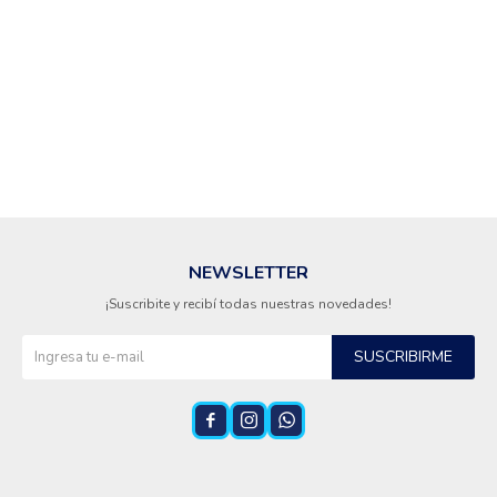
Cuidado de mascotas
Aire libre y Jardín
Cocina
NEWSLETTER
¡Suscribite y recibí todas nuestras novedades!
Cuidado personal
SUSCRIBIRME
Muebles de exterior



Lavado y secado