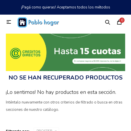
¡Pagá como quieras! Aceptamos todos los métodos
MI CUENTA
0

Catálogo
Tienda
Nosotros
097 997 042
Climatización
Refrigeración
NO SE HAN RECUPERADO PRODUCTOS
Tecnología
¡Lo sentimos! No hay productos en esta sección.
Inténtalo nuevamente con otros criterios de filtrado o busca en otras
Electrodomésticos
secciones de nuestro catálogo.
TV, Audio y Video
Filtrando por:
PROSPER