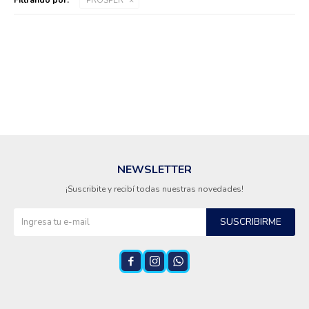
Cuidado de mascotas
Aire libre y Jardín
Cocina
NEWSLETTER
¡Suscribite y recibí todas nuestras novedades!
Cuidado personal
SUSCRIBIRME
Muebles de exterior



Lavado y secado