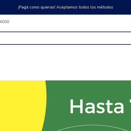
¡Pagá como quieras! Aceptamos todos los métodos
$4000