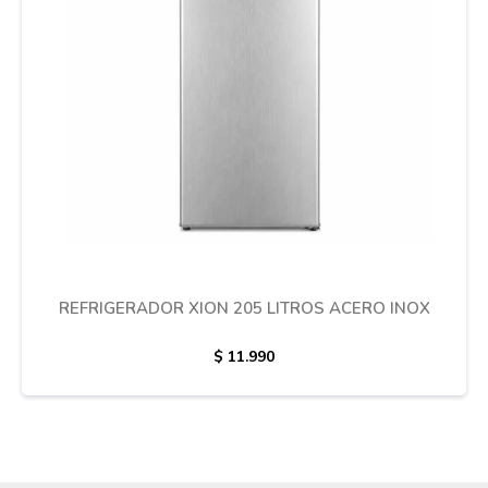
Cuidado de mascotas
Aire libre y Jardín
Cocina
Cuidado personal
REFRIGERADOR XION 205 LITROS ACERO INOX
$
11.990
Muebles de exterior
Lavado y secado