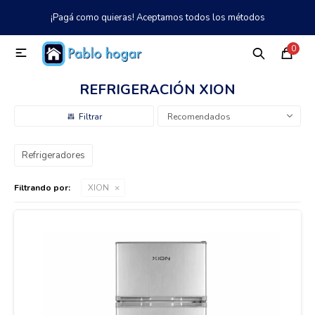
¡Pagá como quieras! Aceptamos todos los métodos
MI CUENTA
0

Catálogo
Tienda
Nosotros
097 997 042
REFRIGERACIÓN XION
Climatización
Recomendados
Refrigeradores
Refrigeración
Filtrando por:
XION
Tecnología
Electrodomésticos
TV, Audio y Video