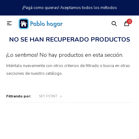
¡Pagá como quieras! Aceptamos todos los métodos
MI CUENTA
0

Catálogo
Tienda
Nosotros
097 997 042
NO SE HAN RECUPERADO PRODUCTOS
Climatización
¡Lo sentimos! No hay productos en esta sección.
Inténtalo nuevamente con otros criterios de filtrado o busca en otras
Refrigeración
secciones de nuestro catálogo.
Tecnología
Filtrando por:
SKY POINT
Electrodomésticos
TV, Audio y Video