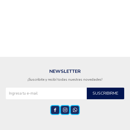
Cuidado de mascotas
Aire libre y Jardín
Cocina
NEWSLETTER
¡Suscribite y recibí todas nuestras novedades!
Cuidado personal
SUSCRIBIRME
Muebles de exterior



Lavado y secado