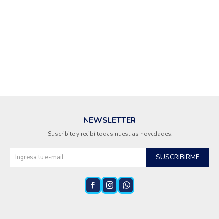
Cuidado de mascotas
Aire libre y Jardín
Cocina
NEWSLETTER
¡Suscribite y recibí todas nuestras novedades!
Cuidado personal
SUSCRIBIRME
Muebles de exterior



Lavado y secado