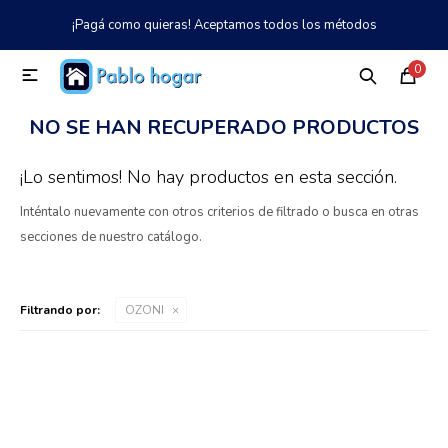
¡Pagá como quieras! Aceptamos todos los métodos
MI CUENTA
0

Catálogo
Tienda
Nosotros
097 997 042
NO SE HAN RECUPERADO PRODUCTOS
Climatización
¡Lo sentimos! No hay productos en esta sección.
Inténtalo nuevamente con otros criterios de filtrado o busca en otras
Refrigeración
secciones de nuestro catálogo.
Tecnología
Filtrando por:
OZONI
Electrodomésticos
TV, Audio y Video