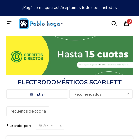
¡Pagá como quieras! Aceptamos todos los métodos
MI CUENTA
0

Catálogo
Tienda
Nosotros
097 997 042
Climatización
Refrigeración
ELECTRODOMÉSTICOS SCARLETT
Tecnología
Recomendados
Pequeños de cocina
Electrodomésticos
Filtrando por:
SCARLETT
TV, Audio y Video