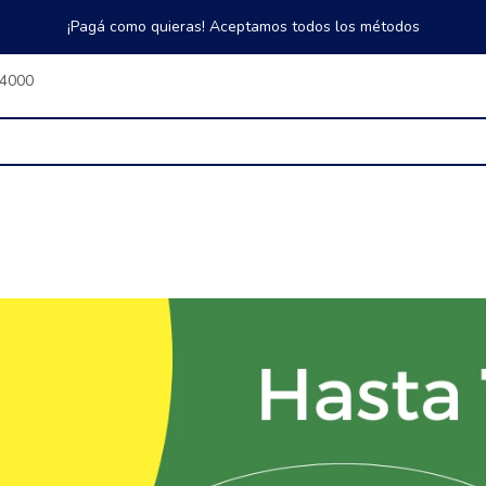
¡Pagá como quieras! Aceptamos todos los métodos
$4000