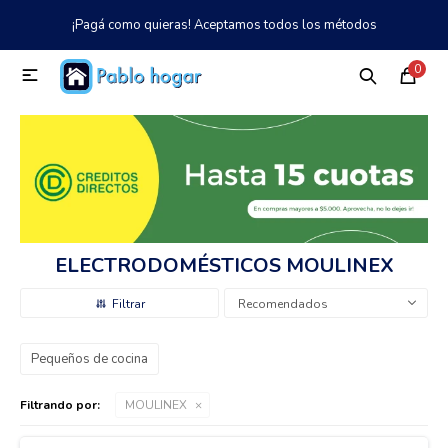
¡Pagá como quieras! Aceptamos todos los métodos
MI CUENTA
0

Catálogo
Tienda
Nosotros
097 997 042
Climatización
Refrigeración
ELECTRODOMÉSTICOS MOULINEX
Tecnología
Recomendados
Pequeños de cocina
Electrodomésticos
Filtrando por:
MOULINEX
TV, Audio y Video