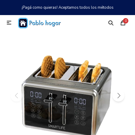
¡Pagá como quieras! Aceptamos todos los métodos
MI CUENTA
0

Catálogo
Tienda
Nosotros
097 997 042
Climatización
Refrigeración
Tecnología
Electrodomésticos
TV, Audio y Video