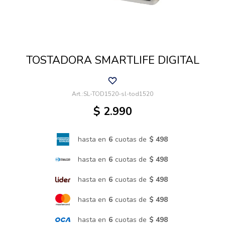
Cuidado de mascotas
TOSTADORA SMARTLIFE DIGITAL
Aire libre y Jardín
SL-TOD1520-sl-tod1520
Cocina
$
2.990
Cuidado personal
hasta en
6
cuotas de
$ 498
hasta en
6
cuotas de
$ 498
Muebles de exterior
hasta en
6
cuotas de
$ 498
hasta en
6
cuotas de
$ 498
Lavado y secado
hasta en
6
cuotas de
$ 498