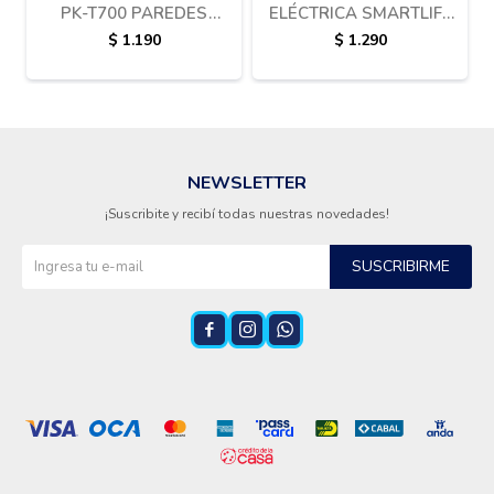
PK-T700 PAREDES
ELÉCTRICA SMARTLIFE
FRIAS
SL-TD8211
$
1.190
$
1.290
NEWSLETTER
¡Suscribite y recibí todas nuestras novedades!
SUSCRIBIRME


