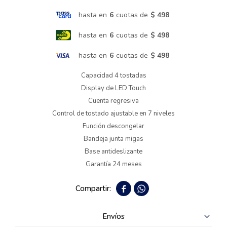
hasta en
6
cuotas de
$ 498
Termotanques
hasta en
6
cuotas de
$ 498
Bicicletas y más
hasta en
6
cuotas de
$ 498
Capacidad 4 tostadas
Display de LED Touch
Cuenta regresiva
Control de tostado ajustable en 7 niveles
Función descongelar
Bandeja junta migas
Base antideslizante
Garantía 24 meses


Envíos