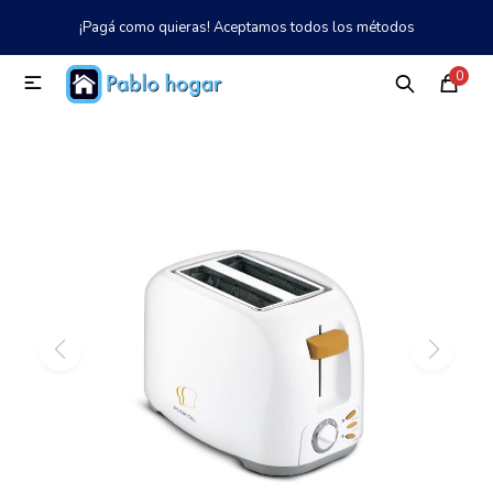
¡Pagá como quieras! Aceptamos todos los métodos
MI CUENTA
0

Catálogo
Tienda
Nosotros
097 997 042
Climatización
Refrigeración
Tecnología
Electrodomésticos
TV, Audio y Video