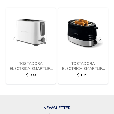
TOSTADORA
TOSTADORA
ELÉCTRICA SMARTLIFE
ELÉCTRICA SMARTLIFE
SL-TD1101 - 700W
SL-TD8211
$
990
$
1.290
NEWSLETTER