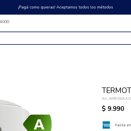
¡Pagá como quieras! Aceptamos todos los métodos
$4000
TERMOT
JAMES60LAC
$
9.990
hasta e