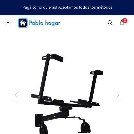
¡Pagá como quieras! Aceptamos todos los métodos
MI CUENTA
0

Catálogo
Tienda
Nosotros
097 997 042
Climatización
Refrigeración
Tecnología
Electrodomésticos
TV, Audio y Video