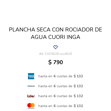
Cuidado de mascotas
PLANCHA SECA CON ROCIADOR DE
Aire libre y Jardín
AGUA CUORI INGA
Cocina
CUO4120-cuo4120
$
790
Cuidado personal
hasta en
6
cuotas de
$ 132
Muebles de exterior
hasta en
6
cuotas de
$ 132
hasta en
6
cuotas de
$ 132
Lavado y secado
hasta en
6
cuotas de
$ 132