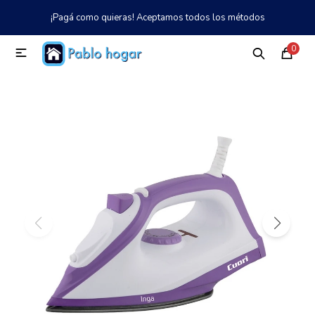
¡Pagá como quieras! Aceptamos todos los métodos
MI CUENTA
0

Catálogo
Tienda
Nosotros
097 997 042
Climatización
Refrigeración
Tecnología
Electrodomésticos
TV, Audio y Video