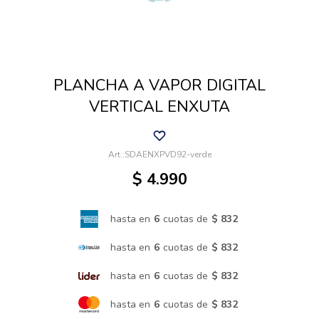
Cuidado de mascotas
PLANCHA A VAPOR DIGITAL
Aire libre y Jardín
VERTICAL ENXUTA
Cocina
SDAENXPVD92-verde
$
4.990
Cuidado personal
hasta en
6
cuotas de
$ 832
Muebles de exterior
hasta en
6
cuotas de
$ 832
hasta en
6
cuotas de
$ 832
Lavado y secado
hasta en
6
cuotas de
$ 832