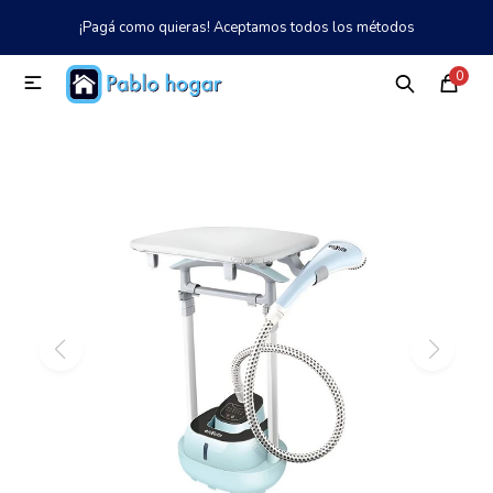
¡Pagá como quieras! Aceptamos todos los métodos
MI CUENTA
0

Catálogo
Tienda
Nosotros
097 997 042
Climatización
Refrigeración
Tecnología
Electrodomésticos
TV, Audio y Video