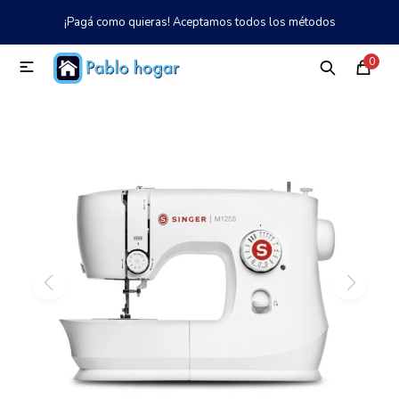
¡Pagá como quieras! Aceptamos todos los métodos
MI CUENTA
0

Catálogo
Tienda
Nosotros
097 997 042
Climatización
Refrigeración
Tecnología
Electrodomésticos
TV, Audio y Video