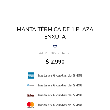
Cuidado de mascotas
MANTA TÉRMICA DE 1 PLAZA
Aire libre y Jardín
ENXUTA
Cocina
MTENX20-mtenx20
$
2.990
Cuidado personal
hasta en
6
cuotas de
$ 498
Muebles de exterior
hasta en
6
cuotas de
$ 498
hasta en
6
cuotas de
$ 498
Lavado y secado
hasta en
6
cuotas de
$ 498