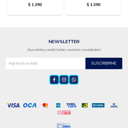
POLYESTER
CC106
$
1.390
$
1.390
NEWSLETTER
¡Suscribite y recibí todas nuestras novedades!
SUSCRIBIRME


