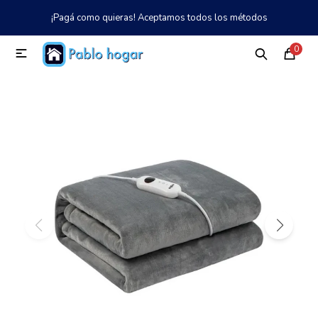
¡Pagá como quieras! Aceptamos todos los métodos
MI CUENTA
0

Catálogo
Tienda
Nosotros
097 997 042
Climatización
Refrigeración
Tecnología
Electrodomésticos
TV, Audio y Video