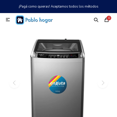
¡Pagá como quieras! Aceptamos todos los métodos
MI CUENTA
0

Catálogo
Tienda
Nosotros
097 997 042
Climatización
Refrigeración
Tecnología
Electrodomésticos
TV, Audio y Video