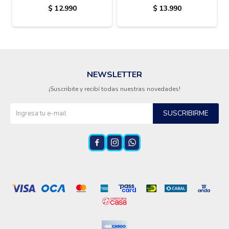
FRONTAL 6KG
DAEWOO
$
12.990
$
13.990
NEWSLETTER
¡Suscribite y recibí todas nuestras novedades!
SUSCRIBIRME


