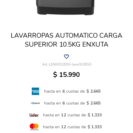
Cuidado de mascotas
LAVARROPAS AUTOMATICO CARGA
Aire libre y Jardín
SUPERIOR 10.5KG ENXUTA
Cocina
LENX010550-lenx010550
$
15.990
Cuidado personal
hasta en
6
cuotas de
$ 2.665
Muebles de exterior
hasta en
6
cuotas de
$ 2.665
hasta en
12
cuotas de
$ 1.333
Lavado y secado
hasta en
12
cuotas de
$ 1.333