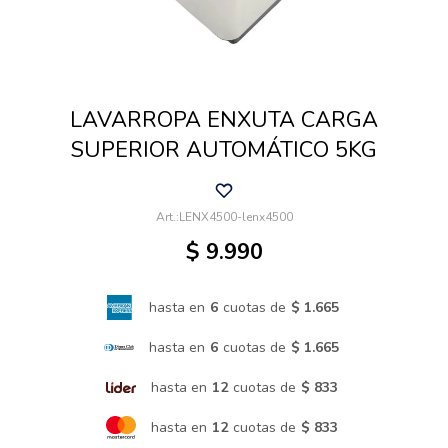
Cuidado de mascotas
LAVARROPA ENXUTA CARGA
Aire libre y Jardín
SUPERIOR AUTOMÁTICO 5KG
Cocina
LENX4500-lenx4500
$
9.990
Cuidado personal
hasta en
6
cuotas de
$ 1.665
Muebles de exterior
hasta en
6
cuotas de
$ 1.665
hasta en
12
cuotas de
$ 833
Lavado y secado
hasta en
12
cuotas de
$ 833