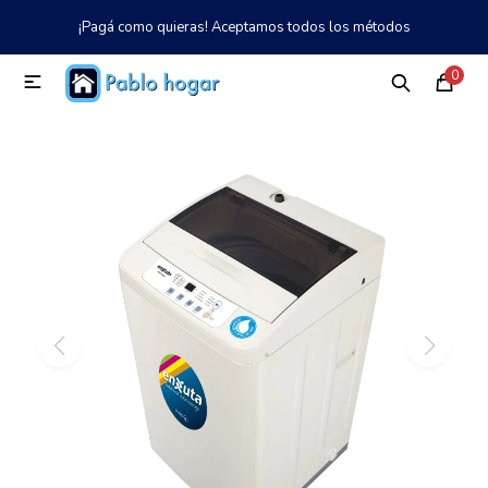
¡Pagá como quieras! Aceptamos todos los métodos
MI CUENTA
0

Catálogo
Tienda
Nosotros
097 997 042
Climatización
Refrigeración
Tecnología
Electrodomésticos
TV, Audio y Video