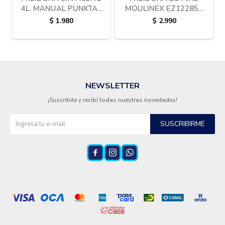
4L. MANUAL PUNKTAL
MOULINEX EZ122858
PK-354
1200W
$
1.980
$
2.990
NEWSLETTER
¡Suscribite y recibí todas nuestras novedades!
SUSCRIBIRME


