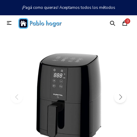
¡Pagá como quieras! Aceptamos todos los métodos
MI CUENTA
0

Catálogo
Tienda
Nosotros
097 997 042
Climatización
Refrigeración
Tecnología
Electrodomésticos
TV, Audio y Video