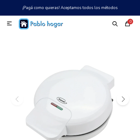
¡Pagá como quieras! Aceptamos todos los métodos
MI CUENTA
0

Catálogo
Tienda
Nosotros
097 997 042
Climatización
Refrigeración
Tecnología
Electrodomésticos
TV, Audio y Video