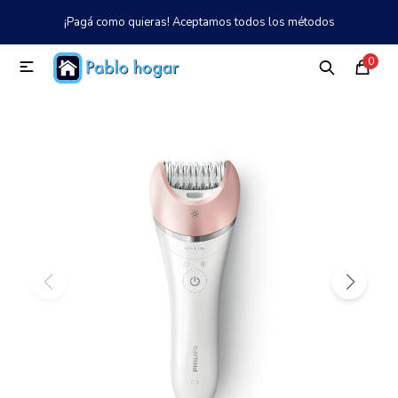
¡Pagá como quieras! Aceptamos todos los métodos
MI CUENTA
0

Catálogo
Tienda
Nosotros
097 997 042
Climatización
Refrigeración
Tecnología
Electrodomésticos
TV, Audio y Video