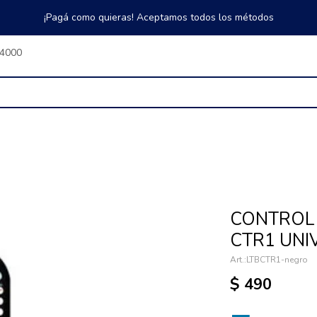
¡Pagá como quieras! Aceptamos todos los métodos
$4000
CONTROL 
CTR1 UNI
LTBCTR1-negro
$
490