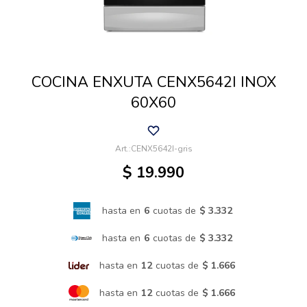
Cuidado de mascotas
COCINA ENXUTA CENX5642I INOX
Aire libre y Jardín
60X60
Cocina
CENX5642I-gris
$
19.990
Cuidado personal
hasta en
6
cuotas de
$ 3.332
Muebles de exterior
hasta en
6
cuotas de
$ 3.332
hasta en
12
cuotas de
$ 1.666
Lavado y secado
hasta en
12
cuotas de
$ 1.666