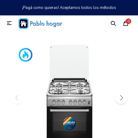
¡Pagá como quieras! Aceptamos todos los métodos
MI CUENTA
0

Catálogo
Tienda
Nosotros
097 997 042
Climatización
Refrigeración
Tecnología
Electrodomésticos
TV, Audio y Video