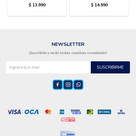
PK-490G
INOX
$
13.990
$
14.990
NEWSLETTER
¡Suscribite y recibí todas nuestras novedades!
SUSCRIBIRME


