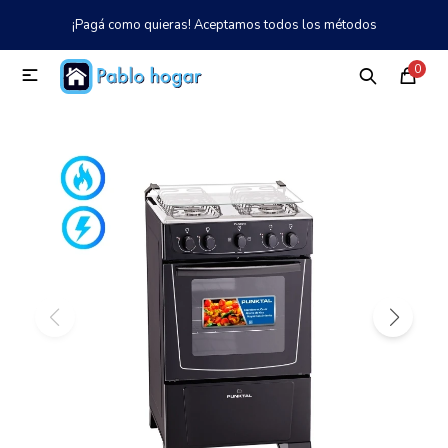
¡Pagá como quieras! Aceptamos todos los métodos
MI CUENTA
0

Catálogo
Tienda
Nosotros
097 997 042
Climatización
Refrigeración
Tecnología
Electrodomésticos
TV, Audio y Video