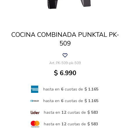
Cuidado de mascotas
COCINA COMBINADA PUNKTAL PK-
Aire libre y Jardín
509
Cocina
PK-509-pk-509
$
6.990
Cuidado personal
hasta en
6
cuotas de
$ 1.165
Muebles de exterior
hasta en
6
cuotas de
$ 1.165
hasta en
12
cuotas de
$ 583
Lavado y secado
hasta en
12
cuotas de
$ 583