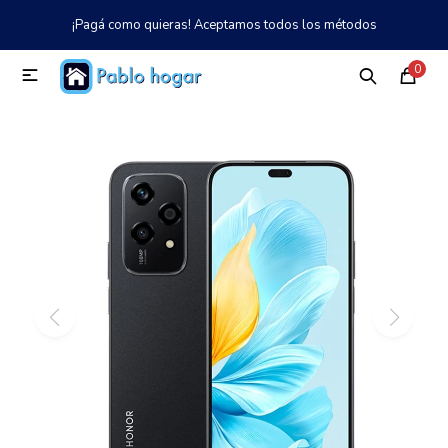
¡Pagá como quieras! Aceptamos todos los métodos
MI CUENTA
0

Catálogo
Tienda
Nosotros
097 997 042
Climatización
Refrigeración
Tecnología
Electrodomésticos
TV, Audio y Video