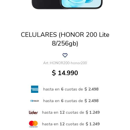
Cuidado de mascotas
CELULARES (HONOR 200 Lite
Aire libre y Jardín
8/256gb)
Cocina
HONOR200-honor200
$
14.990
Cuidado personal
hasta en
6
cuotas de
$ 2.498
Muebles de exterior
hasta en
6
cuotas de
$ 2.498
hasta en
12
cuotas de
$ 1.249
Lavado y secado
hasta en
12
cuotas de
$ 1.249