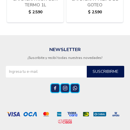
TERMO 1L
GOTEO
$
2.590
$
2.590
NEWSLETTER
¡Suscribite y recibí todas nuestras novedades!
SUSCRIBIRME


