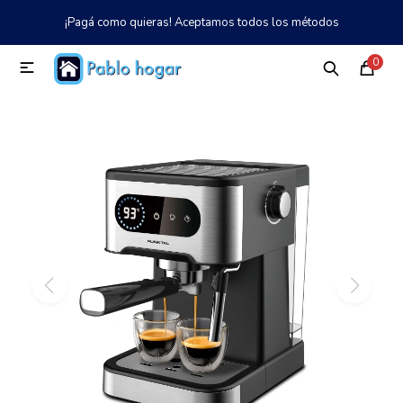
¡Pagá como quieras! Aceptamos todos los métodos
MI CUENTA
0

Catálogo
Tienda
Nosotros
097 997 042
Climatización
Refrigeración
Tecnología
Electrodomésticos
TV, Audio y Video